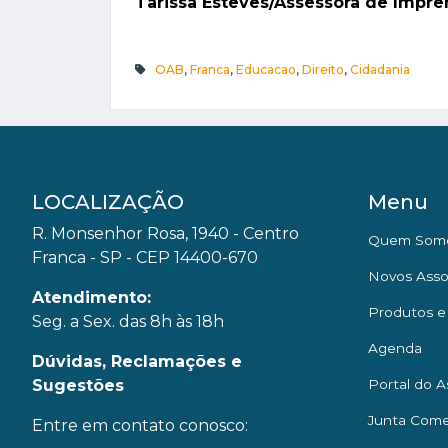
Tarissa Esteves/Assessora de Impr
OAB
,
Franca
,
Educacao
,
Direito
,
Cidadania
LOCALIZAÇÃO
Menu
R. Monsenhor Rosa, 1940 - Centro
Quem Som
Franca - SP - CEP 14400-670
Novos Asso
Atendimento:
Produtos e
Seg. a Sex. das 8h às 18h
Agenda
Dúvidas, Reclamações e
Sugestões
Portal do A
Junta Come
Entre em contato conosco: