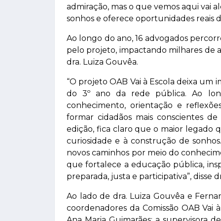
admiração, mas o que vemos aqui vai 
sonhos e oferece oportunidades reais d
Ao longo do ano, 16 advogados percor
pelo projeto, impactando milhares de 
dra. Luiza Gouvêa.
“O projeto OAB Vai à Escola deixa um i
do 3º ano da rede pública. Ao lon
conhecimento, orientação e reflexõ
formar cidadãos mais conscientes de s
edição, fica claro que o maior legado q
curiosidade e à construção de sonho
novos caminhos por meio do conhecime
que fortalece a educação pública, insp
preparada, justa e participativa”, disse dr
Ao lado de dra. Luiza Gouvêa e Fern
coordenadores da Comissão OAB Vai à 
Ana Maria Guimarães; a supervisora de