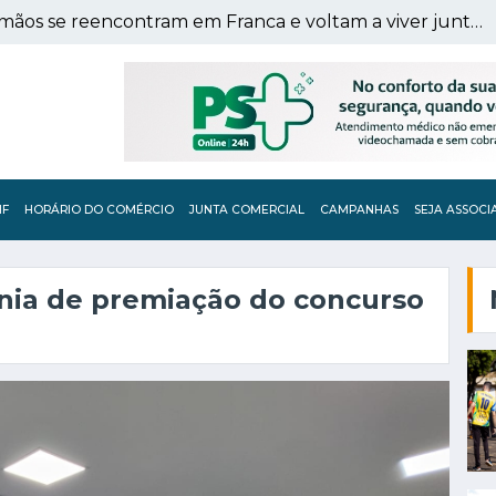
Separados na infância, irmãos se reencontram em Franca e voltam a viver juntos após 56 anos
IF
HORÁRIO DO COMÉRCIO
JUNTA COMERCIAL
CAMPANHAS
SEJA ASSOCI
ônia de premiação do concurso