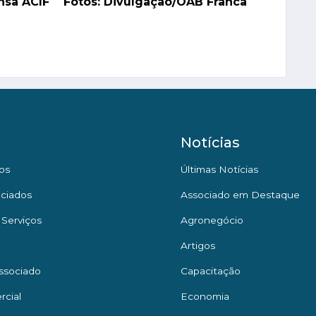
ensa ACIF Fotos: Divulgação/OAB Franca
Notícias
os
Últimas Notícias
ciados
Associado em Destaque
 Serviços
Agronegócio
Artigos
ssociado
Capacitação
rcial
Economia