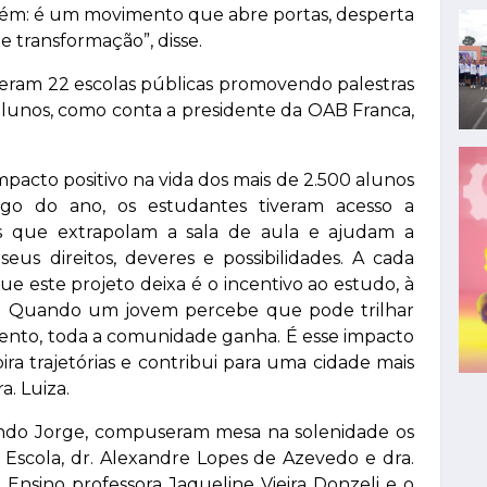
além: é um movimento que abre portas, desperta
e transformação”, disse.
reram 22 escolas públicas promovendo palestras
alunos, como conta a presidente da OAB Franca,
mpacto positivo na vida dos mais de 2.500 alunos
go do ano, os estudantes tiveram acesso a
es que extrapolam a sala de aula e ajudam a
eus direitos, deveres e possibilidades. A cada
ue este projeto deixa é o incentivo ao estudo, à
s. Quando um jovem percebe que pode trilhar
nto, toda a comunidade ganha. É esse impacto
ira trajetórias e contribui para uma cidade mais
a. Luiza.
ando Jorge, compuseram mesa na solenidade os
Escola, dr. Alexandre Lopes de Azevedo e dra.
 Ensino professora Jaqueline Vieira Donzeli e o