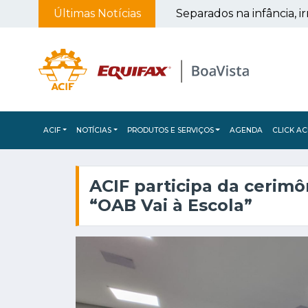
e inflável
Últimas Notícias
ACIF
NOTÍCIAS
PRODUTOS E SERVIÇOS
AGENDA
CLICK AC
ACIF participa da cerim
“OAB Vai à Escola”