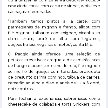
ou a tangerina com pimenta dedo-de-moça. A
casa ainda conta com carta de vinhos, whiskies e
cachaças selecionadas.
“Também temos pratos à la carte, com
parmegianas de mignon e frango, aligot com
filé mignon, talharim com mignon, picanha ao
chimi churri, purê de alho com legumes,
opções fitness, veganas e risotos”, conta Bife.
O Paggio ainda oferece uma seleção de
petiscos irresistíveis: croquete de camarão, iscas
de frango e peixe, torresmo de rolo, filé mignon
ao molho de queijos com torradas, brusqueta
de presunto parma com figo, tábua de carnes,
camarão ao alho e óleo e anéis de lula à dorê,
entre outros.
Para fechar a experiência, sobremesas como
cheesecake de goiabada e torta Snickers, com