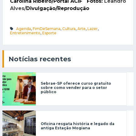
Carolina Ribeiro/Portal ACIF Fotos:
Leandro
Alves/
Divulgação/Reprodução
Agenda
,
FimDeSemana
,
Cultura
,
Arte
,
Lazer
,
Entretenimento
,
Esporte
Notícias recentes
Sebrae-SP oferece curso gratuito
sobre como vender para o setor
público
Oficina resgata história e legado da
antiga Estação Mogiana