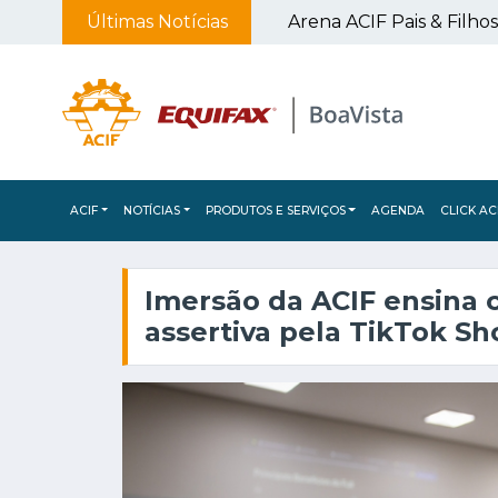
Últimas Notícias
Campanha de Multivacinação atualiza cadernetas de crianças e adolescentes em Franca
ACIF
NOTÍCIAS
PRODUTOS E SERVIÇOS
AGENDA
CLICK AC
Imersão da ACIF ensina
assertiva pela TikTok Sh