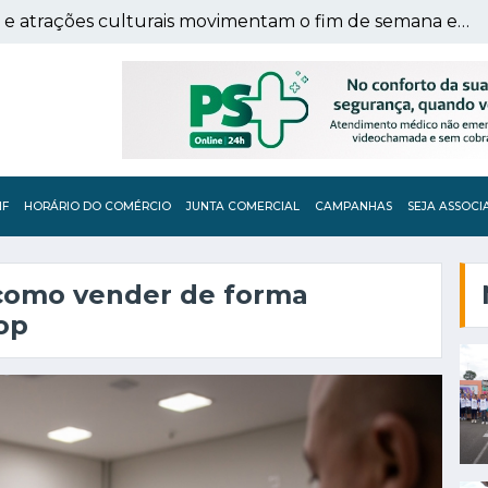
Arena ACIF Pais & Filhos e atrações culturais movimentam o fim de semana em Franca
IF
HORÁRIO DO COMÉRCIO
JUNTA COMERCIAL
CAMPANHAS
SEJA ASSOCI
 como vender de forma
op