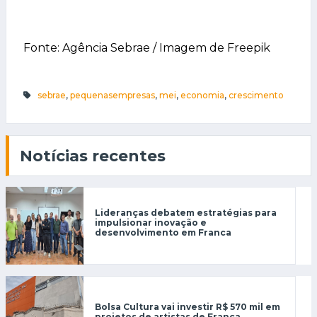
Fonte: Agência Sebrae / Imagem de Freepik
sebrae
,
pequenasempresas
,
mei
,
economia
,
crescimento
Notícias recentes
Lideranças debatem estratégias para
impulsionar inovação e
desenvolvimento em Franca
Bolsa Cultura vai investir R$ 570 mil em
projetos de artistas de Franca