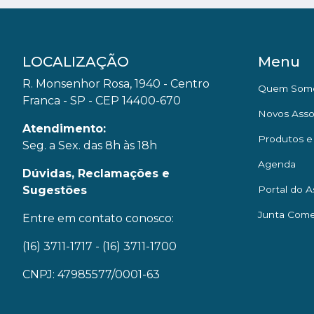
LOCALIZAÇÃO
Menu
R. Monsenhor Rosa, 1940 - Centro
Quem Som
Franca - SP - CEP 14400-670
Novos Asso
Atendimento:
Produtos e
Seg. a Sex. das 8h às 18h
Agenda
Dúvidas, Reclamações e
Sugestões
Portal do A
Junta Come
Entre em contato conosco:
(16) 3711-1717
- (16) 3711-1700
CNPJ: 47985577/0001-63