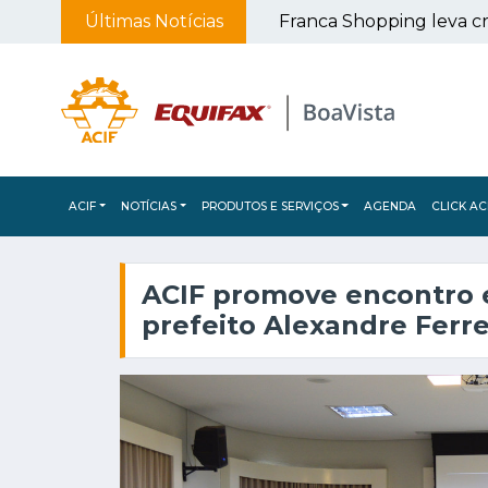
ssoas na Praça da Capelinha
Últimas Notícias
Franca Shopping leva cr
ACIF
NOTÍCIAS
PRODUTOS E SERVIÇOS
AGENDA
CLICK AC
ACIF promove encontro 
prefeito Alexandre Ferre