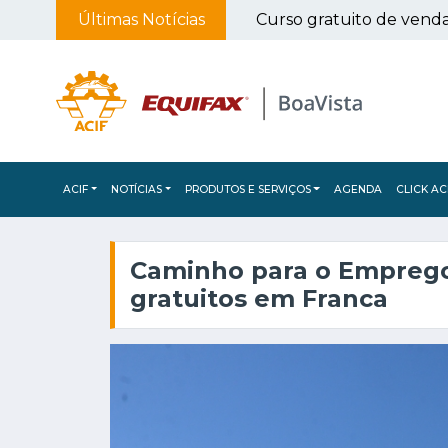
Últimas Notícias
Separados na infância, irmãos se reencontram em Franca e voltam a viver juntos após 56 anos
ACIF
NOTÍCIAS
PRODUTOS E SERVIÇOS
AGENDA
CLICK AC
Caminho para o Emprego
gratuitos em Franca