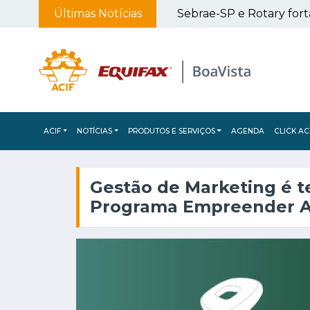
Últimas Notícias
Projeto Viagem Literária leva contação de histórias e encontro com Márcia Tiburi à Biblioteca Municipal
ACIF
NOTÍCIAS
PRODUTOS E SERVIÇOS
AGENDA
CLICK AC
Gestão de Marketing é 
Programa Empreender A