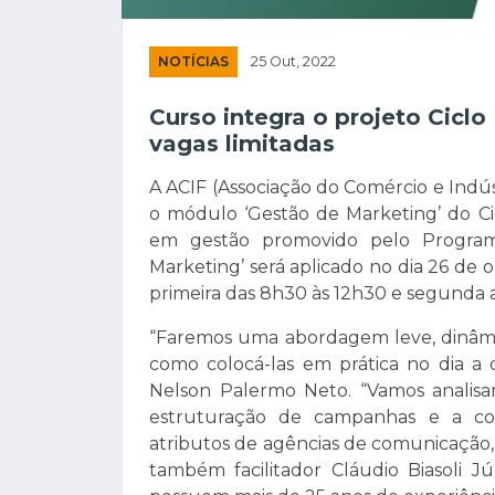
NOTÍCIAS
25 Out, 2022
Curso integra o projeto Cicl
vagas limitadas
A ACIF (Associação do Comércio e Indús
o módulo ‘Gestão de Marketing’ do Ci
em gestão promovido pelo Progra
Marketing’ será aplicado no dia 26 d
primeira das 8h30 às 12h30 e segunda
“Faremos uma abordagem leve, dinâmic
como colocá-las em prática no dia a d
Nelson Palermo Neto. “Vamos analisar 
estruturação de campanhas e a con
atributos de agências de comunicação,
também facilitador Cláudio Biasoli Jú