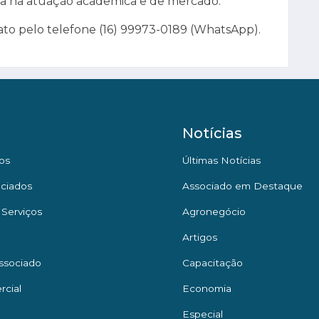
ia na atuação acadêmica e de mercado.
to pelo telefone (16) 99973-0189 (WhatsApp).
Notícias
os
Últimas Notícias
ciados
Associado em Destaque
 Serviços
Agronegócio
Artigos
ssociado
Capacitação
rcial
Economia
Especial