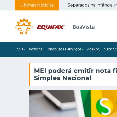
Menor a parque inflável
Últimas Notícias
ACIF
NOTÍCIAS
PRODUTOS E SERVIÇOS
AGENDA
CLICK AC
MEI poderá emitir nota fi
Simples Nacional