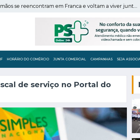
Separados na infância, irmãos se reencontram em Franca e voltam a viver juntos após 56 anos
IF
HORÁRIO DO COMÉRCIO
JUNTA COMERCIAL
CAMPANHAS
SEJA ASSOCI
scal de serviço no Portal do