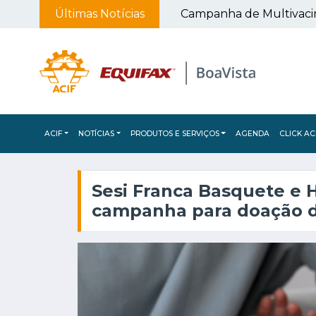
Últimas Notícias
Curso gratuito de vendas on-line oferece mais de 280 vagas para empreendedores
ACIF
NOTÍCIAS
PRODUTOS E SERVIÇOS
AGENDA
CLICK AC
Sesi Franca Basquete e
campanha para doação 