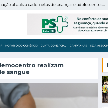
Campanha de Multivacinação atualiza cadernetas de crianças e adolescentes em Franca
IF
HORÁRIO DO COMÉRCIO
JUNTA COMERCIAL
CAMPANHAS
SEJA ASSOCI
 Hemocentro realizam
de sangue